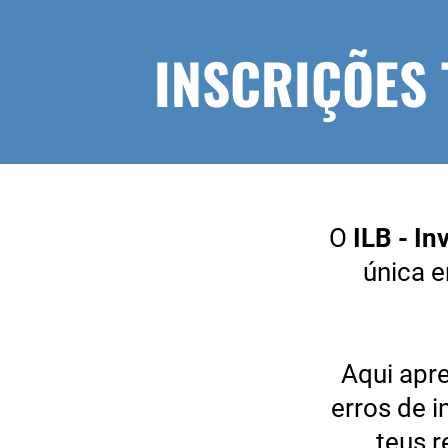
INSCRIÇÕES
O
ILB - I
única e
Aqui apr
erros de 
teus 