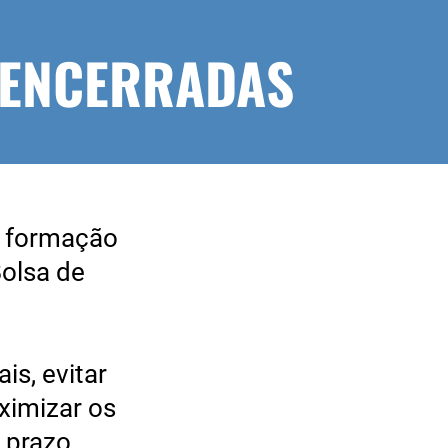
 ENCERRADAS
 formação
Bolsa de
s, evitar
ximizar os
 prazo