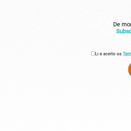
De mom
Subsc
Li e aceito os
Ter