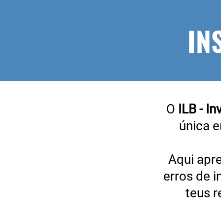
IN
O
ILB - I
única e
Aqui apr
erros de 
teus 