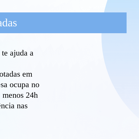
adas
 te ajuda a
cotadas em
esa ocupa no
lo menos 24h
ência nas