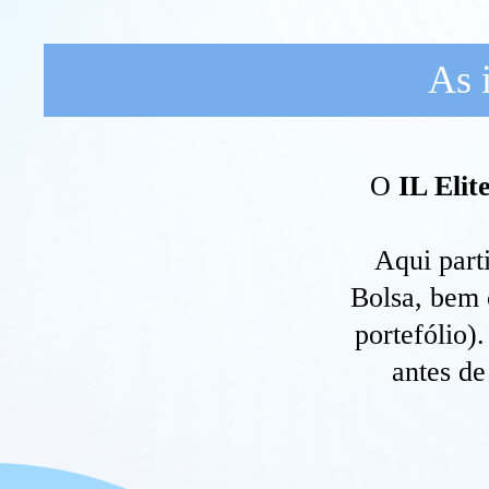
As 
O
IL Elit
Aqui part
Bolsa, bem 
portefólio)
antes de