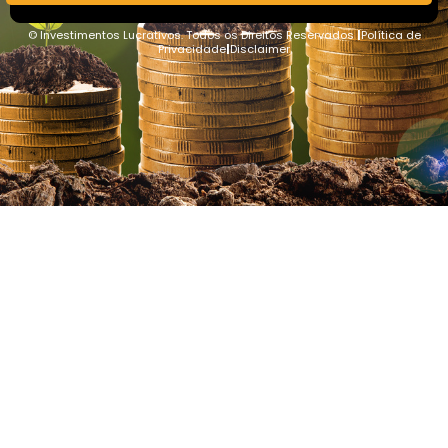
©
I
nvestimentos Lucrativos. Todos os Direitos Reservados
|
Política de
Privacidade
|
Disclaimer