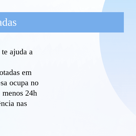
adas
 te ajuda a
cotadas em
esa ocupa no
lo menos 24h
ência nas