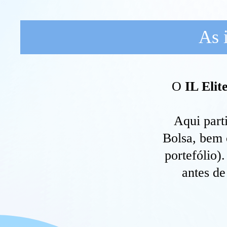
As 
O
IL Elit
Aqui part
Bolsa, bem 
portefólio)
antes de