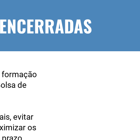
 ENCERRADAS
 formação
Bolsa de
s, evitar
ximizar os
 prazo