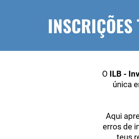
INSCRIÇÕES
O
ILB - I
única e
Aqui apr
erros de 
teus 