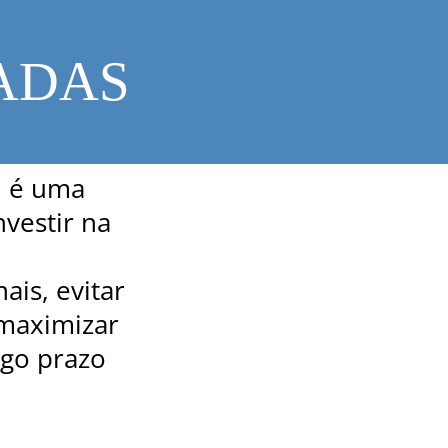
ADAS
a
é uma
vestir na
is, evitar
 maximizar
ngo prazo