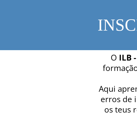
INS
O
ILB 
formação
Aqui apre
erros de 
os teus 