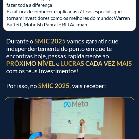
fazer toda a diferença!
É a altura de conhecer e aplicar as táticas especiais que
tornam investidores como os melhores do mundo: Warren
Buffett, Mohnish Pabrai e Bill Ackman.
Durante o
SMIC 2025
vamos garantir que,
independentemente do ponto em que te
encontras hoje, passas rapidamente ao
PRÓXIMO NÍVEL
e
LUCRAS CADA VEZ MAIS
com os teus Investimentos!
Por isso, no
SMIC 2025
, vais receber: