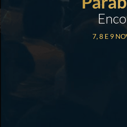
Parab
Enco
7, 8 E 9 