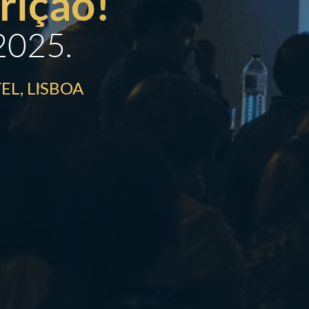
rição!
2025.
EL, LISBOA