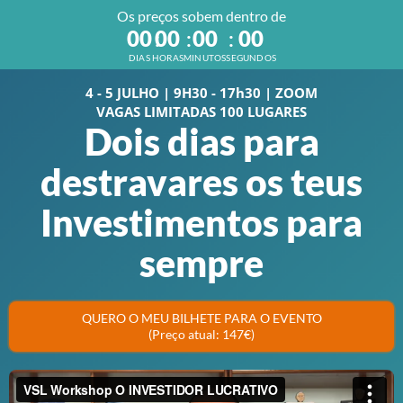
Os preços sobem dentro de
00
00
00
00
DIAS
HORAS
MINUTOS
SEGUNDOS
4 - 5 JULHO | 9H30 - 17h30 | ZOOM
VAGAS LIMITADAS 100 LUGARES
Dois dias para
destravares os teus
Investimentos para
sempre
QUERO O MEU BILHETE PARA O EVENTO
(Preço atual: 147€)