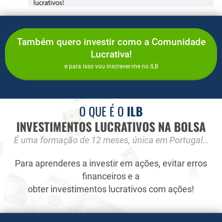
Também quero investir como a Comunidade
Lucrativa!
e para isso vou inscrever-me no ILB
O QUE É O
ILB
INVESTIMENTOS LUCRATIVOS NA BOLSA
É uma formação de 12 meses, única em Portugal…
Para aprenderes a investir em ações, evitar erros
financeiros e a
obter investimentos lucrativos com ações!