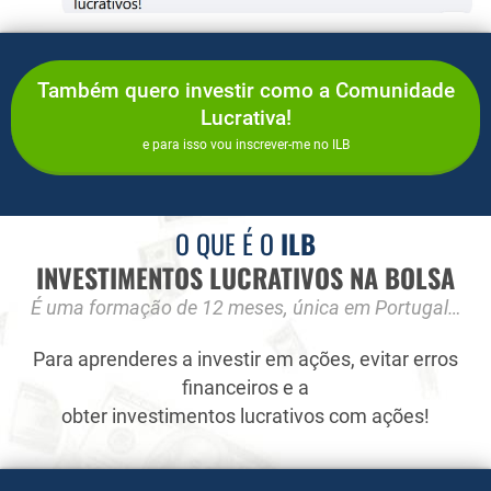
Também quero investir como a Comunidade
Lucrativa!
e para isso vou inscrever-me no ILB
O QUE É O
ILB
INVESTIMENTOS LUCRATIVOS NA BOLSA
É uma formação de 12 meses, única em Portugal…
Para aprenderes a investir em ações, evitar erros
financeiros e a
obter investimentos lucrativos com ações!