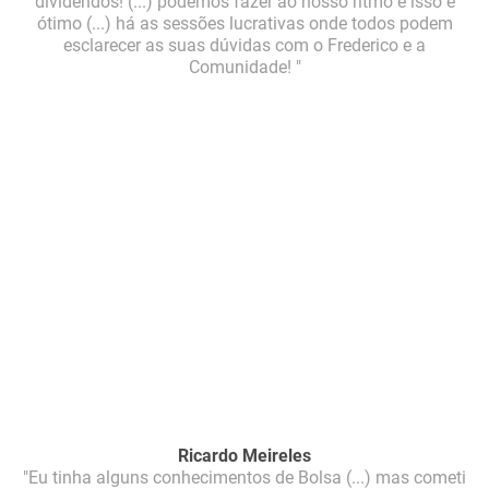
dividendos! (...) podemos fazer ao nosso ritmo e isso é
ótimo (...) há as sessões lucrativas onde todos podem
esclarecer as suas dúvidas com o Frederico e a
Comunidade! "
Ricardo Meireles
"Eu tinha alguns conhecimentos de Bolsa (...) mas cometi