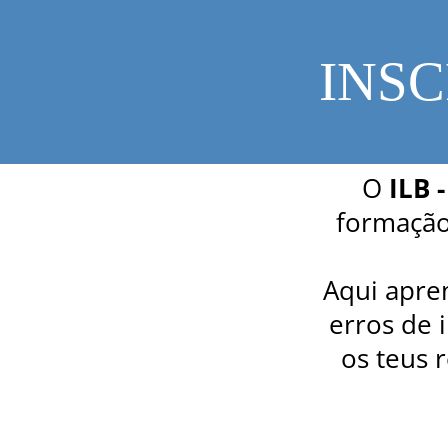
INS
O
ILB 
formação
Aqui apre
erros de 
os teus 