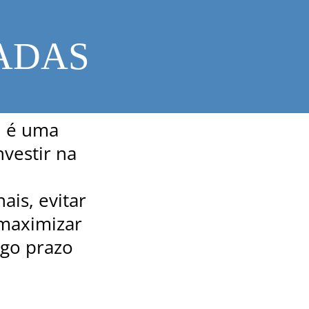
ADAS
a
é uma
vestir na
is, evitar
 maximizar
ngo prazo