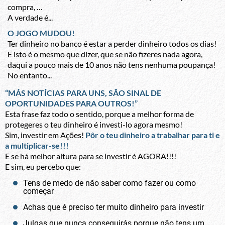
compra, …
A verdade é...
O JOGO MUDOU!
Ter dinheiro no banco é estar a perder dinheiro todos os dias!
E isto é o mesmo que dizer, que se não fizeres nada agora,
daqui a pouco mais de 10 anos não tens nenhuma poupança!
No entanto...
“MÁS NOTÍCIAS PARA UNS, SÃO SINAL DE
OPORTUNIDADES PARA OUTROS!”
Esta frase faz todo o sentido, porque a melhor forma de
protegeres o teu dinheiro é investi-lo agora mesmo!
Sim, investir em Ações!
Pôr o teu dinheiro a trabalhar para ti e
a multiplicar-se!!!
E se há melhor altura para se investir é AGORA!!!!
E sim, eu percebo que:
Tens de medo de não saber como fazer ou como
começar
Achas que é preciso ter muito dinheiro para investir
Julgas que nunca conseguirás porque não tens um