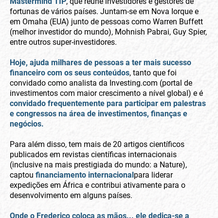
Mastermind TIP
, que reúne investidores e gestores de
fortunas de vários países. Juntam-se em Nova Iorque e
em Omaha (EUA) junto de pessoas como Warren Buffett
(melhor investidor do mundo), Mohnish Pabrai, Guy Spier,
entre outros super-investidores.
Hoje, ajuda milhares de pessoas a ter mais sucesso
financeiro com os seus conteúdos
, tanto que foi
convidado como analista da Investing.com (portal de
investimentos com maior crescimento a nível global) e é
convidado frequentemente para participar em palestras
e congressos na área de investimentos, finanças e
negócios.
Para além disso, tem mais de 20 artigos científicos
publicados em revistas científicas internacionais
(inclusive na mais prestigiada do mundo: a Nature),
captou
financiamento internacional
para liderar
expedições em África e contribui ativamente para o
desenvolvimento em alguns países.
Onde o Frederico coloca as mãos... ele dedica-se a