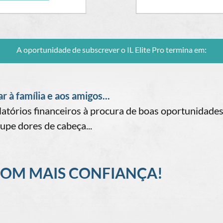
A oportunidade de subscrever o IL Elite Pro termina em:
 à família e aos amigos...
relatórios financeiros à procura de boas oportunidad
poupe dores de cabeça...
COM MAIS CONFIANÇA!