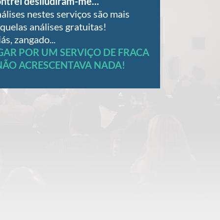
ntrei desiludiram-me...
álises nestes serviços são mais
aquelas análises gratuitas!
iás, zangado...
AGAR POR UM SERVIÇO DE FRACA
NÃO ACRESCENTAVA NADA!