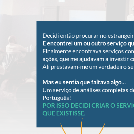
Decidi então procurar no estrangeiro
E encontrei um ou outro serviço q
Finalmente encontrava serviços com
ações, que me ajudavam a investir 
Ali prestavam-me um verdadeiro ser
Mas eu sentia que faltava algo...
Um serviço de análises completas d
Português!
POR ISSO DECIDI CRIAR O SERV
QUE EXISTISSE.