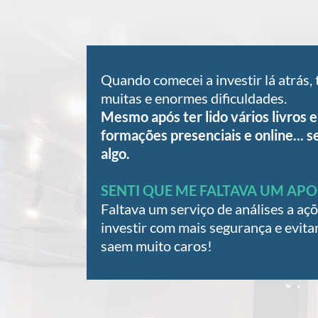
Quando comecei a investir lá atrás,
muitas e enormes dificuldades.
Mesmo após ter lido vários livros e 
formações presenciais e online... s
algo.
SENTI QUE ME FALTAVA UM APO
Faltava um serviço de análises a aç
investir com mais segurança e evita
saem muito caros!