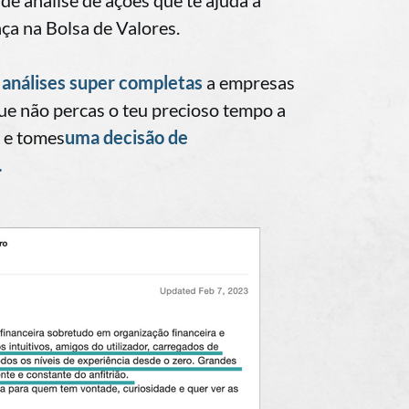
 de análise de ações que te ajuda a
nça na Bolsa de Valores.
análises super completas
a empresas
ue não percas o teu precioso tempo a
, e tomes
uma decisão de
.