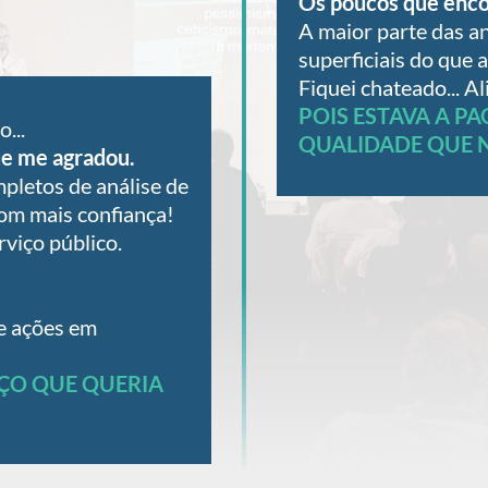
Os poucos que enco
A maior parte das an
superficiais do que 
Fiquei chateado... Al
POIS ESTAVA A P
...
QUALIDADE QUE 
ue me agradou.
pletos de análise de
com mais confiança!
viço público.
e ações em
IÇO QUE QUERIA