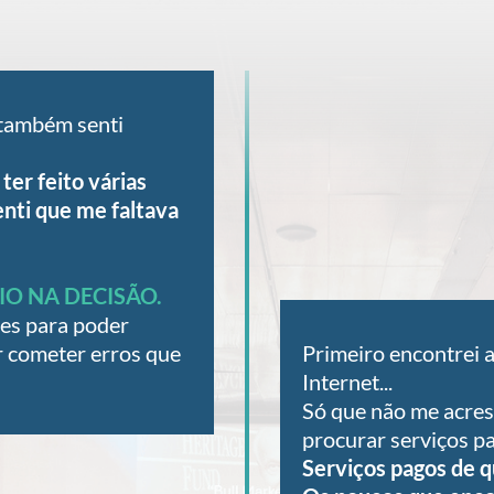
 também senti
ter feito várias
enti que me faltava
IO NA DECISÃO.
ões para poder
Primeiro encontrei a
r cometer erros que
Internet...
Só que não me acres
procurar serviços p
Serviços pagos de 