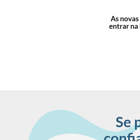
As novas
entrar na
Se 
confi