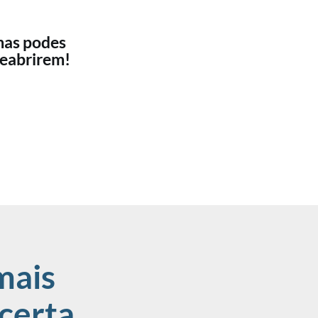
mas podes
reabrirem!
mais
certa.