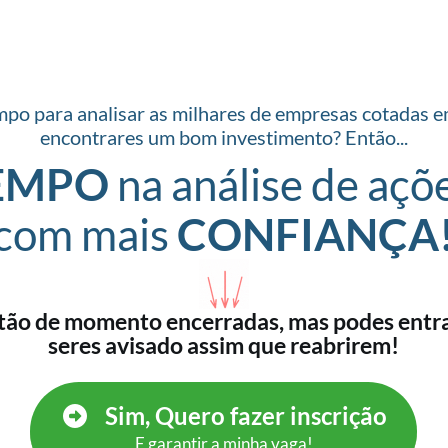
mpo para analisar as milhares de empresas cotadas e
encontrares um bom investimento? Então...
TEMPO
na análise de açõ
com mais
CONFIANÇA
tão de momento encerradas, mas podes entrar
seres avisado assim que reabrirem!
Sim, Quero fazer inscrição
E garantir a minha vaga!