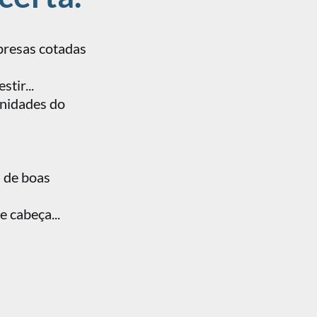
mpresas cotadas
tir...
unidades do
a de boas
e cabeça...