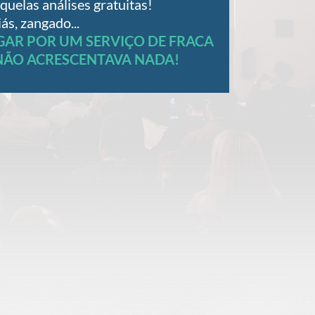
aquelas análises gratuitas!
iás, zangado...
AGAR POR UM SERVIÇO DE FRACA
NÃO ACRESCENTAVA NADA!