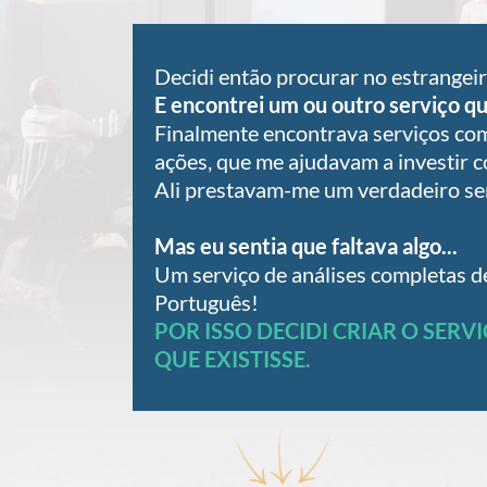
Decidi então procurar no estrangeiro
E encontrei um ou outro serviço q
Finalmente encontrava serviços com
ações, que me ajudavam a investir 
Ali prestavam-me um verdadeiro ser
Mas eu sentia que faltava algo...
Um serviço de análises completas d
Português!
POR ISSO DECIDI CRIAR O SERV
QUE EXISTISSE.