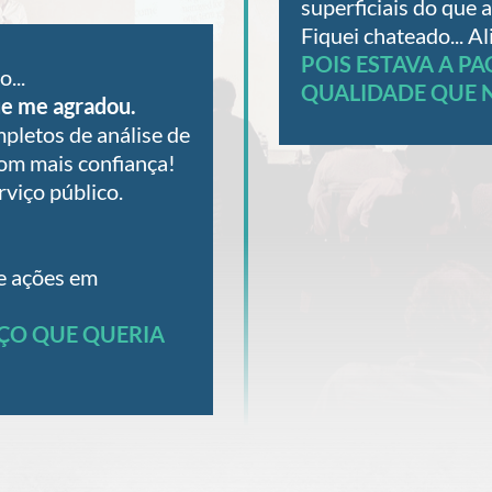
superficiais do que 
Fiquei chateado... Al
POIS ESTAVA A P
...
QUALIDADE QUE 
ue me agradou.
pletos de análise de
com mais confiança!
viço público.
e ações em
IÇO QUE QUERIA