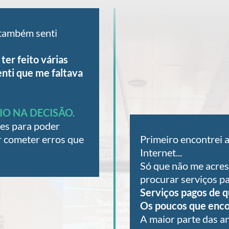
 também senti
ter feito várias
enti que me faltava
IO NA DECISÃO.
ões para poder
Primeiro encontrei a
r cometer erros que
Internet...
Só que não me acres
procurar serviços p
Serviços pagos de 
Os poucos que enco
A maior parte das an