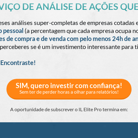
ERVIÇO DE ANÁLISE DE AÇÕES Q
meses análises super-completas de empresas cotadas 
o pessoal
(a percentagem que cada empresa ocupa no
es de compra e de venda com pelo menos 24h de a
 e perceberes se é um investimento interessante para ti
 Encontraste!
SIM, quero investir com confiança!
Sem ter de perder horas a olhar para relatórios!
A oportunidade de subscrever o IL Elite Pro termina em: