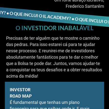
NCLUI O IL ACADEMY? • O QUE INCLUI O IL ACADEMY?
Frederico Santarém
O INVESTIDOR INABALÁVEL
Precisas de ter alguém que te mostre o caminho
das pedras. Para isso estarei cá para te ajudar
nesse processo. E reunirei-me de investidores
absolutamente fantásticos para te dar o melhor
que a Bolsa te pode dar. Juntos, vamos ajudar-te
a conquistar os teus desafios e a obter resultados
acima da média!
INV€STOR
ROAD MAP
É fundamental que tenhas um plano
financeiro para que saibas onde ir. E mais